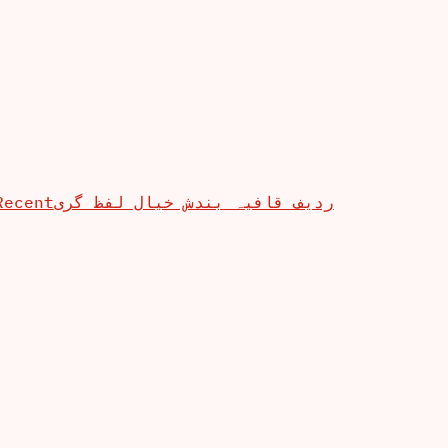
Recent
ردیف قافیہ بندش خیال لفظ گری