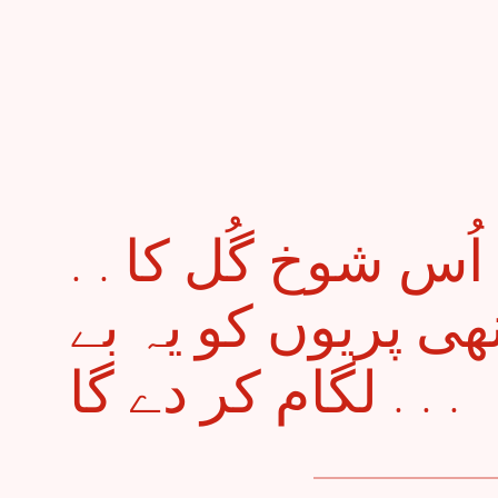
. . ہے کوہ قاف پہ اُس شوخ گُل کا
نھی پریوں کو یہ بے
لگام کر دے گا . . .