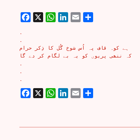
Facebook
X
WhatsApp
LinkedIn
Email
Share
.
.
ہے کوہ قاف پہ اُس شوخ گُل کا ذِکر حرام
کہ ننھی پریوں کو یہ بے لگام کر دے گا
.
.
.
Facebook
X
WhatsApp
LinkedIn
Email
Share