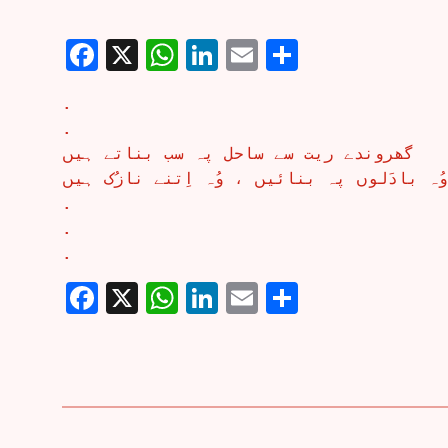
Facebook
X
WhatsApp
LinkedIn
Email
Share
.
.
گھروندے ریت سے ساحل پہ سب بناتے ہیں
وُہ بادَلوں پہ بنائیں ، وُہ اِتنے نازُک ہیں
.
.
.
Facebook
X
WhatsApp
LinkedIn
Email
Share