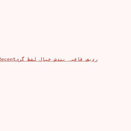
Recent
ردیف قافیہ بندش خیال لفظ گری