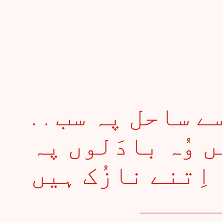
. . گھروندے ریت سے ساحل پہ سب
 وُہ بادَلوں پہ