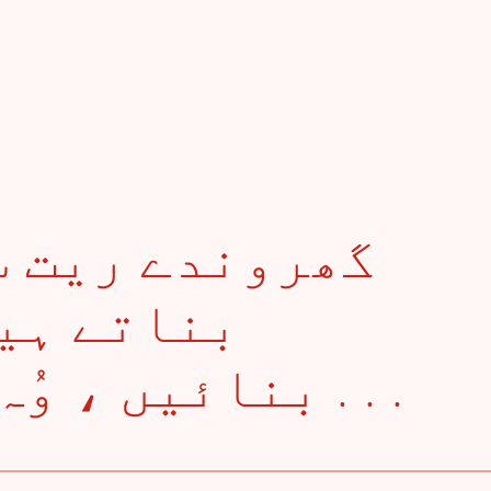
بناتے ہیں
بنائیں ، وُہ اِتنے نازُک ہیں . . .