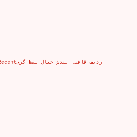
Recent
ردیف قافیہ بندش خیال لفظ گری