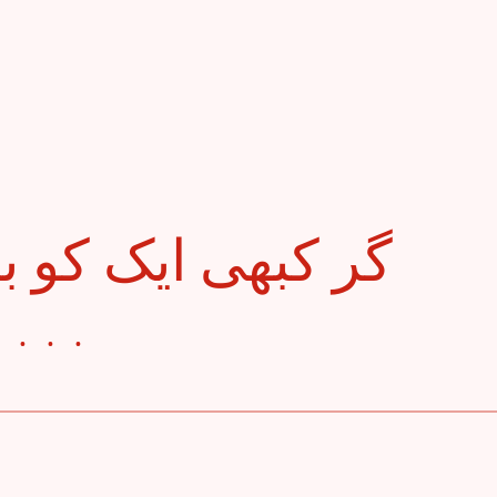
بھی تجھے بچاؤں گا . . .