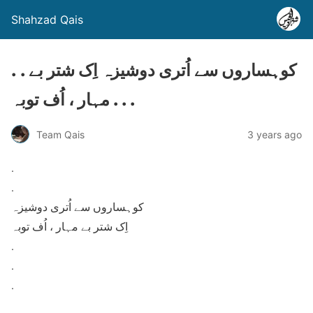
Shahzad Qais
. . کوہساروں سے اُتری دوشیزہ اِک شتر بے
مہار ، اُف توبہ . . .
Team Qais
3 years ago
.
.
کوہساروں سے اُتری دوشیزہ
اِک شتر بے مہار ، اُف توبہ
.
.
.