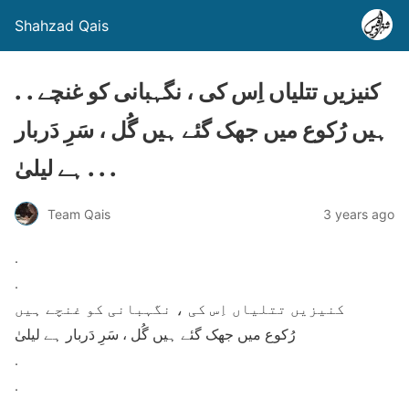
Shahzad Qais
. . کنیزیں تتلیاں اِس کی ، نگہبانی کو غنچے
ہیں رُکوع میں جھک گئے ہیں گُل ، سَرِ دَربار
ہے لیلیٰ . . .
Team Qais
3 years ago
.
.
کنیزیں تتلیاں اِس کی ، نگہبانی کو غنچے ہیں
رُکوع میں جھک گئے ہیں گُل ، سَرِ دَربار ہے لیلیٰ
.
.