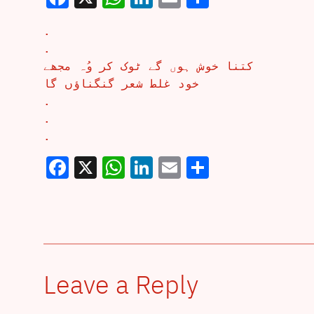
.
.
کتنا خوش ہوں گے ٹوک کر وُہ مجھے
خود غلط شعر گنگناؤں گا
.
.
.
Facebook
X
WhatsApp
LinkedIn
Email
Share
Leave a Reply