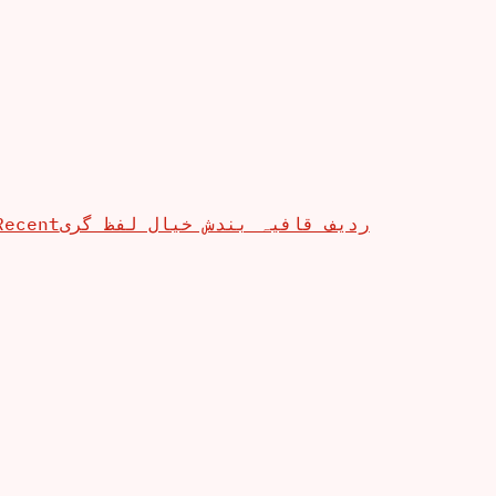
Recent
ردیف قافیہ بندش خیال لفظ گری