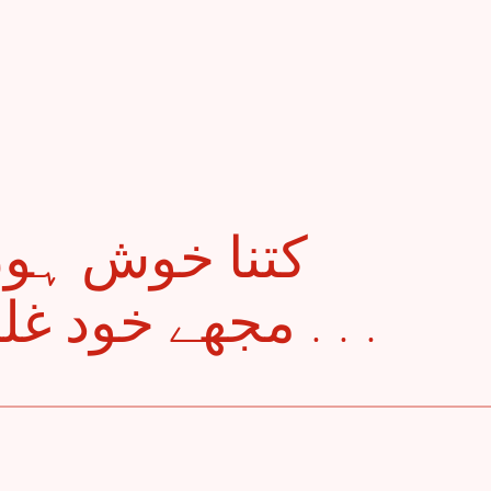
مجھے خود غلط شعر گنگناؤں گا . . .