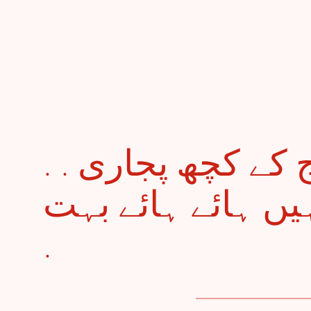
. . چڑھتے سورج کے کچھ پجاری
 ہیں ہائے ہائے بہت
.