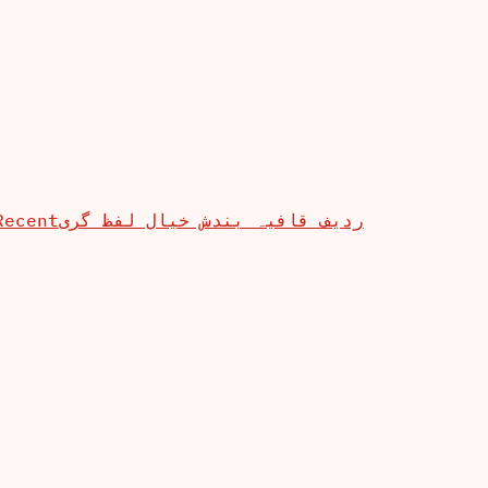
Recent
ردیف قافیہ بندش خیال لفظ گری