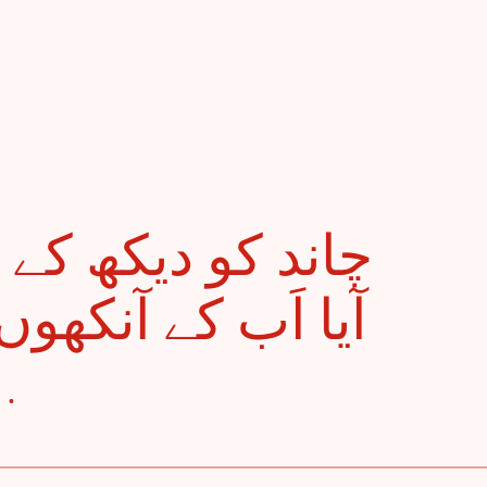
آیا اَب کے آنکھ
. . .