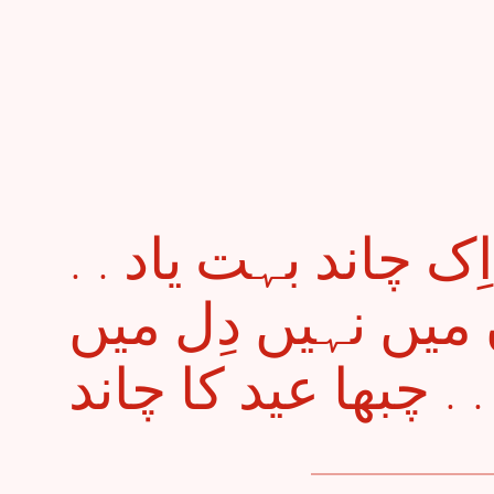
. . چاند کو دیکھ کے اِک چاند بہت یاد
وں میں نہیں دِل میں
چبھا عید کا چاند 