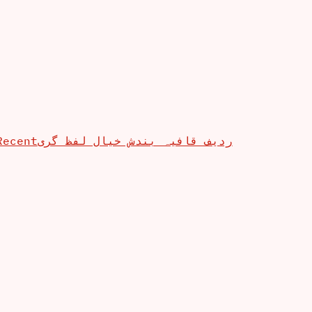
Recent
ردیف قافیہ بندش خیال لفظ گری