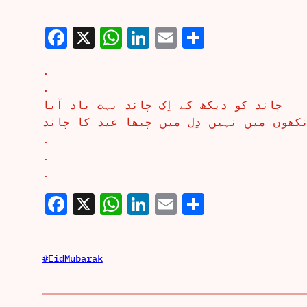
Facebook
X
WhatsApp
LinkedIn
Email
Share
.
.
چاند کو دیکھ کے اِک چاند بہت یاد آیا
ٓنکھوں میں نہیں دِل میں چبھا عید کا چاند
.
.
.
Facebook
X
WhatsApp
LinkedIn
Email
Share
#EidMubarak