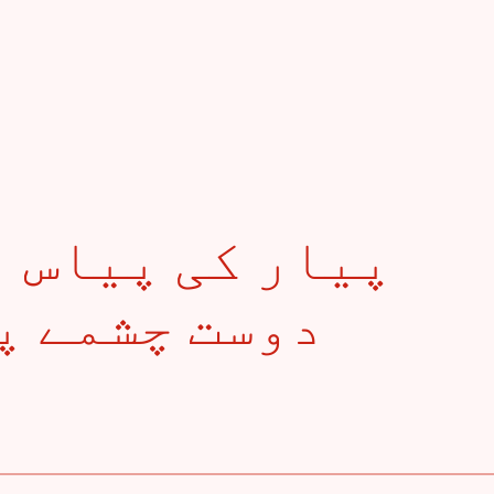
دوست چشمے پا