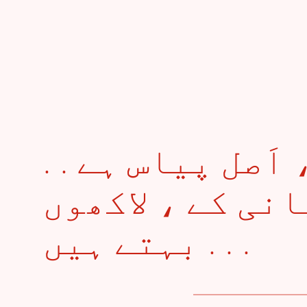
. . پیار کی پیاس ، اَصل پیاس ہے
نی کے ، لاکھوں
بہتے ہیں . . .