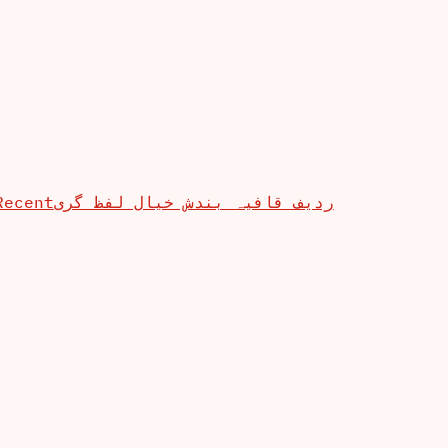
Recent
ردیف قافیہ بندش خیال لفظ گری