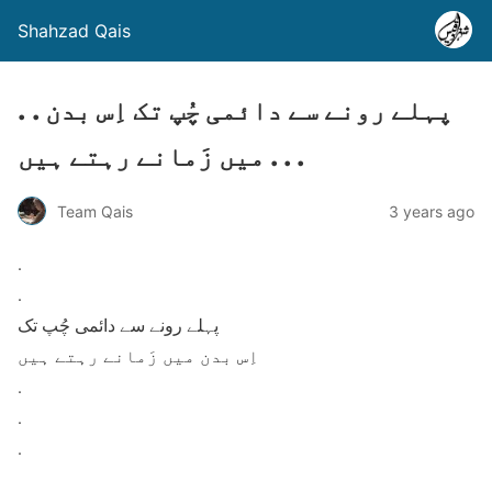
Shahzad Qais
. . پہلے رونے سے دائمی چُپ تک اِس بدن
میں زَمانے رہتے ہیں . . .
Team Qais
3 years ago
.
.
پہلے رونے سے دائمی چُپ تک
اِس بدن میں زَمانے رہتے ہیں
.
.
.