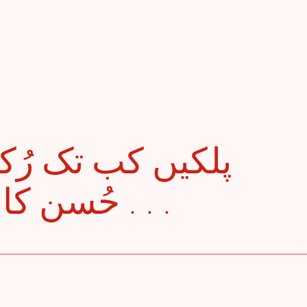
حُسن کا واسطہ ، قیام کرو . . .