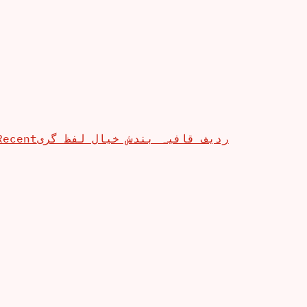
Recent
ردیف قافیہ بندش خیال لفظ گری