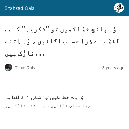
Shahzad Qais
. . وُہ پانچ خط لکھیں تو ’’شکریہ‘‘ کا
لفظ بنے ذِرا حساب لگائیں ، وُہ اِتنے
نازُک ہیں . . .
Team Qais
3 years ago
.
.
وُہ پانچ خط لکھیں تو ’’شکریہ‘‘ کا لفظ بنے
ذِرا حساب لگائیں ، وُہ اِتنے نازُک ہیں
.
.