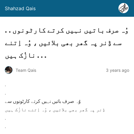
Shahzad Qais
. . وُہ صرف باتیں نہیں کرتے کارٹونوں
سے ڈِنر پہ گھر بھی بلائیں ، وُہ اِتنے
نازُک ہیں . . .
Team Qais
3 years ago
.
.
وُہ صرف باتیں نہیں کرتے کارٹونوں سے
ڈِنر پہ گھر بھی بلائیں ، وُہ اِتنے نازُک ہیں
.
.