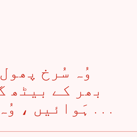
بھر کے بیٹھ گ
ہَوائیں ، وُہ اِتنے نازُک ہیں . . .