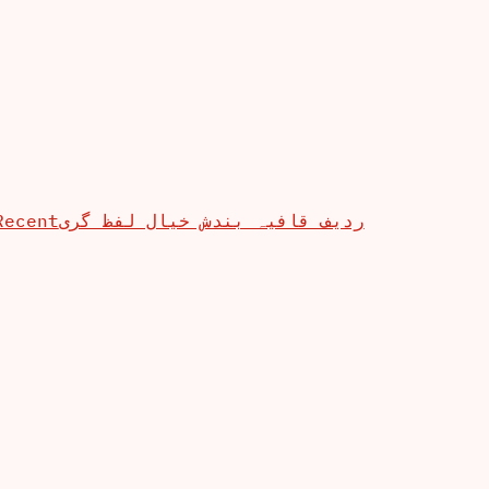
Recent
ردیف قافیہ بندش خیال لفظ گری