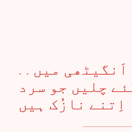
. . وُہ سُرخ پھول اَنگیٹھی میں
ئے چلیں جو سرد