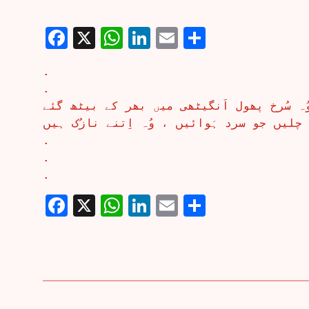
Facebook
X
WhatsApp
LinkedIn
Email
Share
.
.
ُہ سُرخ پھول اَنگیٹھی میں بھر کے بیٹھ گئے
چلیں جو سرد ہَوائیں ، وُہ اِتنے نازُک ہیں
.
.
.
Facebook
X
WhatsApp
LinkedIn
Email
Share