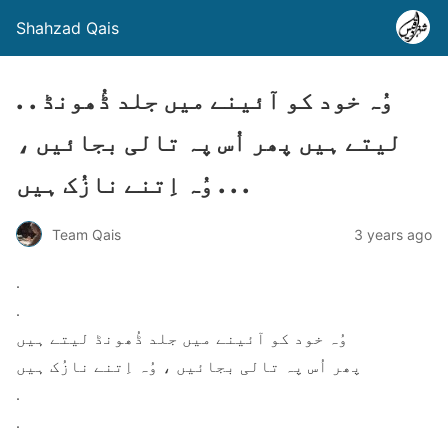
Shahzad Qais
. . وُہ خود کو آئینے میں جلد ڈُھونڈ
لیتے ہیں پھر اُس پہ تالی بجائیں ،
وُہ اِتنے نازُک ہیں . . .
Team Qais
3 years ago
.
.
وُہ خود کو آئینے میں جلد ڈُھونڈ لیتے ہیں
پھر اُس پہ تالی بجائیں ، وُہ اِتنے نازُک ہیں
.
.