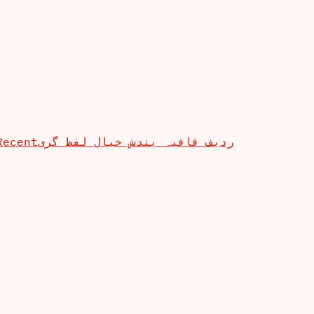
Recent
ردیف قافیہ بندش خیال لفظ گری