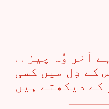
. . وُہ جس پہ مرتا ہے آخر وُہ چیز
س کے دِل میں کسی