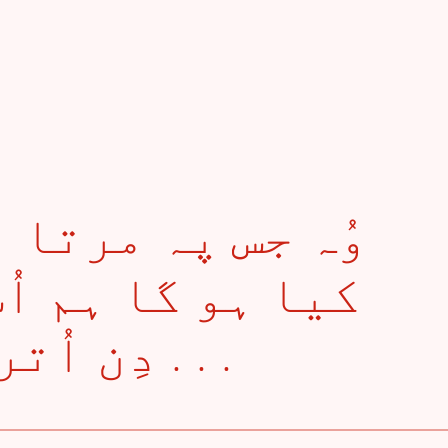
کیا ہو گا ہم اُ
دِن اُتر کے دیکھتے ہیں . . .