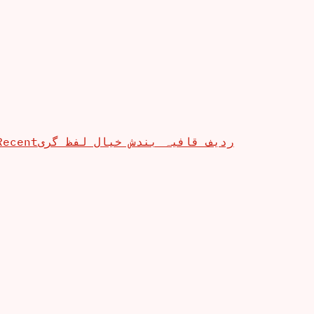
Recent
ردیف قافیہ بندش خیال لفظ گری