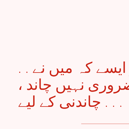
. . وُہ آئے گھر میں اور ایسے کہ میں نے
 ضروری نہیں چاند
چاندنی کے لیے . . .