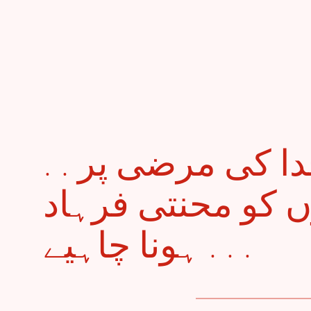
. . وَصلِ شیریں تو خدا کی مرضی پر
 کو محنتی فرہاد
ہونا چاہیے . . .