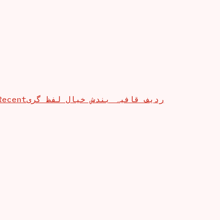
Recent
ردیف قافیہ بندش خیال لفظ گری