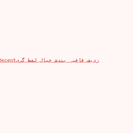
Recent
ردیف قافیہ بندش خیال لفظ گری