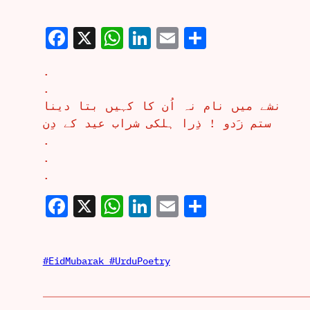
Facebook
X
WhatsApp
LinkedIn
Email
Share
.
.
نشے میں نام نہ اُن کا کہیں بتا دینا
ستم زَدو ! ذِرا ہلکی شراب عید کے دِن
.
.
.
Facebook
X
WhatsApp
LinkedIn
Email
Share
#EidMubarak #UrduPoetry