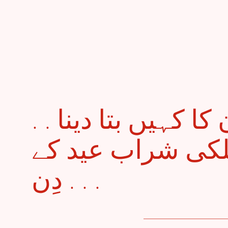
. . نشے میں نام نہ اُن کا کہیں بتا دینا
 ہلکی شراب عید کے
دِن . . .