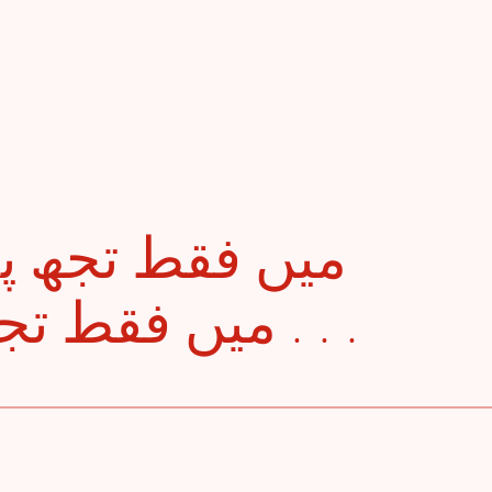
میں فقط تجھ سے دِل لگاؤں گا . . .