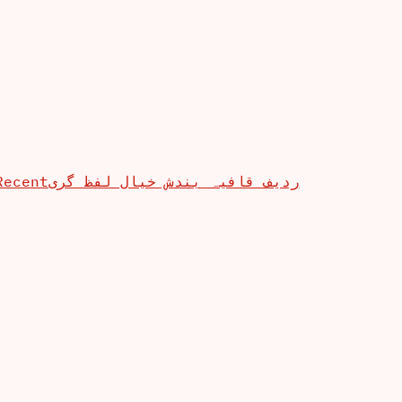
Recent
ردیف قافیہ بندش خیال لفظ گری