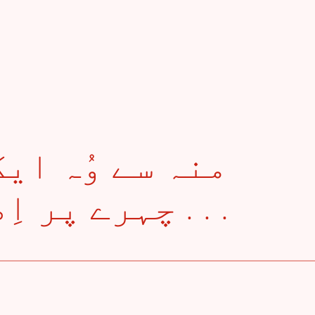
چہرے پر اِضطراب دیکھا ہے . . .