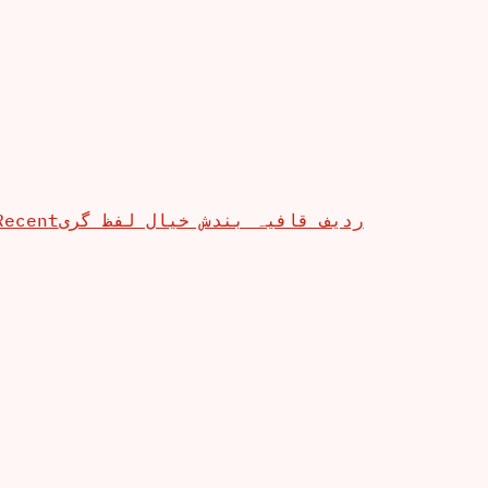
Recent
ردیف قافیہ بندش خیال لفظ گری