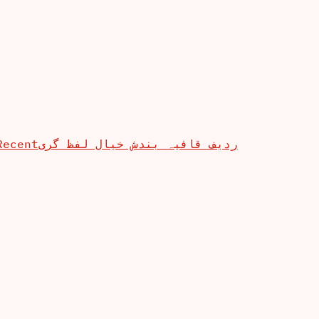
Recent
ردیف قافیہ بندش خیال لفظ گری