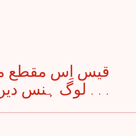
لوگ ہنس دیں گے جب سناؤں گا . . .