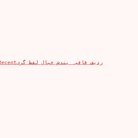
Recent
ردیف قافیہ بندش خیال لفظ گری