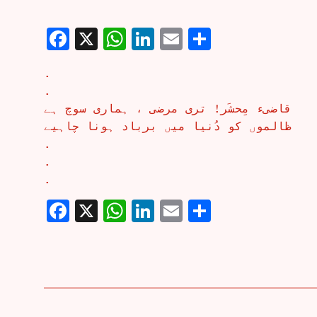
Facebook
X
WhatsApp
LinkedIn
Email
Share
.
.
قاضیء مِحشَر! تری مرضی ، ہماری سوچ ہے
ظالموں کو دُنیا میں برباد ہونا چاہیے
.
.
.
Facebook
X
WhatsApp
LinkedIn
Email
Share