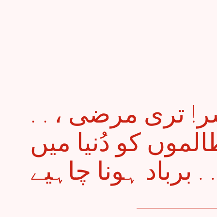
. . قاضیء مِحشَر! تری مرضی ،
موں کو دُنیا میں
رباد ہونا چاہیے