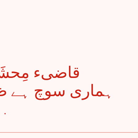
ہماری سوچ ہے ظال
ب . . .