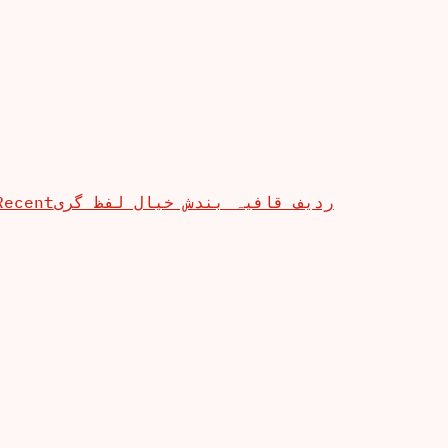
Recent
ردیف قافیہ بندش خیال لفظ گری