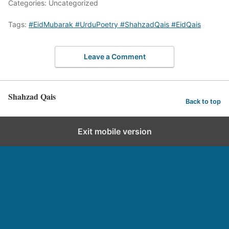
Categories: Uncategorized
Tags:
#EidMubarak #UrduPoetry #ShahzadQais #EidQais
Leave a Comment
Shahzad Qais
Back to top
Exit mobile version