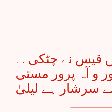
. . غزل کے پیراہن میں قیس نے چٹکی
ور و آہ پرور مستی