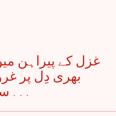
بھری دِل پر غر
سے سرشار ہے لیلیٰ . . .