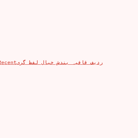
Recent
ردیف قافیہ بندش خیال لفظ گری