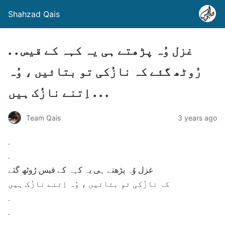
Shahzad Qais
. . غزل وُہ پڑھتے ہی یہ کہہ کے قیس
رُوٹھ گئے کہ نازُکی تو بتائیں ، وُہ
اِتنے نازُک ہیں . . .
Team Qais
3 years ago
.
.
غزل وُہ پڑھتے ہی یہ کہہ کے قیس رُوٹھ گئے
کہ نازُکی تو بتائیں ، وُہ اِتنے نازُک ہیں
.
.