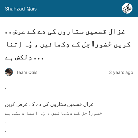
Shahzad Qais
. . غزال قسمیں ستاروں کی دے کے عرض
کریں حُضور! چل کے دِکھائیں ، وُہ اِتنا
دِلکش ہے . . .
Team Qais
3 years ago
.
.
غزال قسمیں ستاروں کی دے کے عرض کریں
حُضور! چل کے دِکھائیں ، وُہ اِتنا دِلکش ہے
.
.