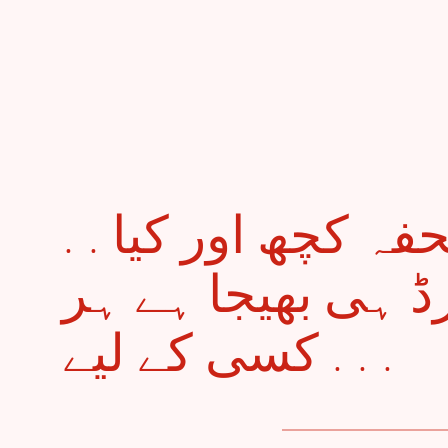
. . غریب لوگوں کا تحفہ کچھ اور کیا
رڈ ہی بھیجا ہے ہر
کسی کے لیے . . .