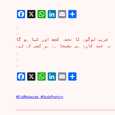
Facebook
X
WhatsApp
LinkedIn
Email
Share
.
.
غریب لوگوں کا تحفہ کچھ اور کیا ہو گا
یہ عید کارڈ ہی بھیجا ہے ہر کسی کے لیے
.
.
.
Facebook
X
WhatsApp
LinkedIn
Email
Share
#EidMubarak #UrduPoetry