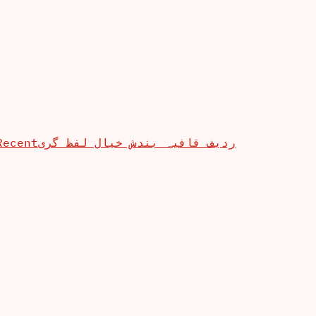
Recent
ردیف قافیہ بندش خیال لفظ گری