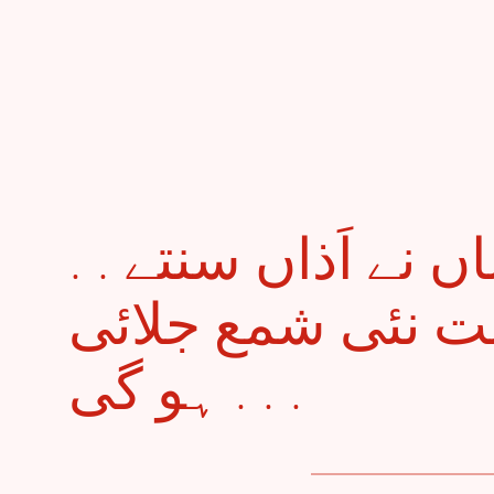
. . عید کے روز پریشاں نے اَذاں سنتے
نئی شمع جلائی
ہو گی . . .