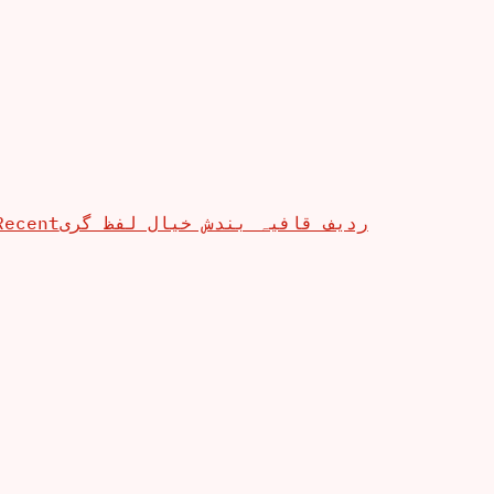
Recent
ردیف قافیہ بندش خیال لفظ گری