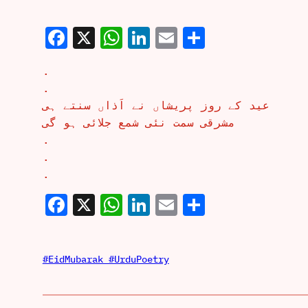
Facebook
X
WhatsApp
LinkedIn
Email
Share
.
.
عید کے روز پریشاں نے اَذاں سنتے ہی
مشرقی سمت نئی شمع جلائی ہو گی
.
.
.
Facebook
X
WhatsApp
LinkedIn
Email
Share
#EidMubarak #UrduPoetry