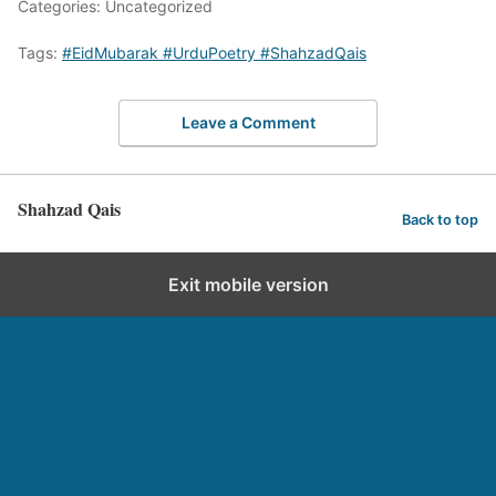
Categories: Uncategorized
Tags:
#EidMubarak #UrduPoetry #ShahzadQais
Leave a Comment
Shahzad Qais
Back to top
Exit mobile version