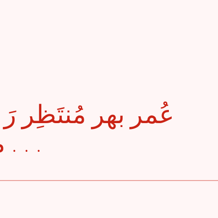
میں عُمر نہ لگا دینا . . .