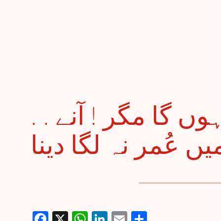
. . عُمر بھر مُنتَظِر رَہوں گا مگر ! آنے
Facebook
X
WhatsApp
LinkedIn
Email
Share