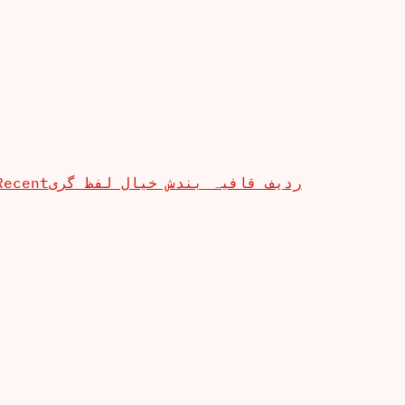
Recent
ردیف قافیہ بندش خیال لفظ گری