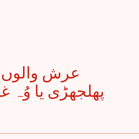
پھلجھڑی یا وُہ غ