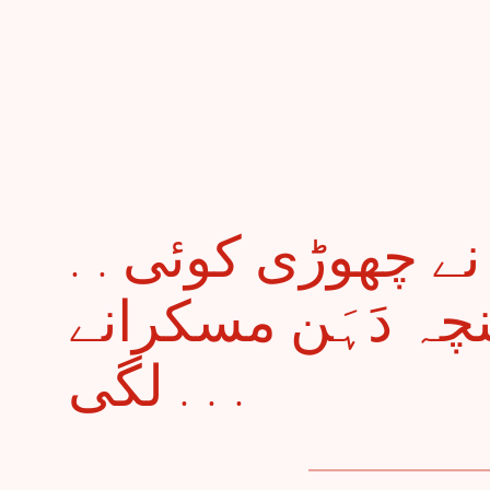
. . عرش والوں نے چھوڑی کوئی
نچہ دَہَن مسکرانے
لگی . . .