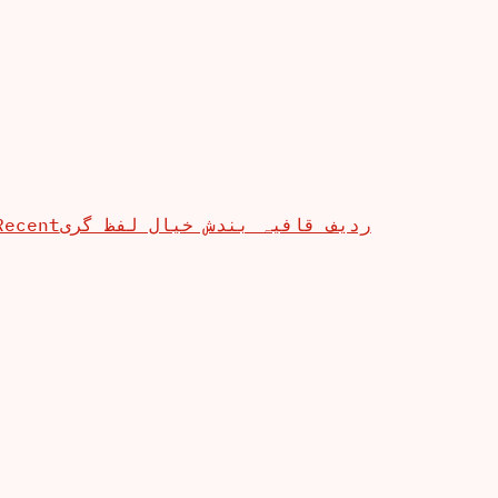
Recent
ردیف قافیہ بندش خیال لفظ گری