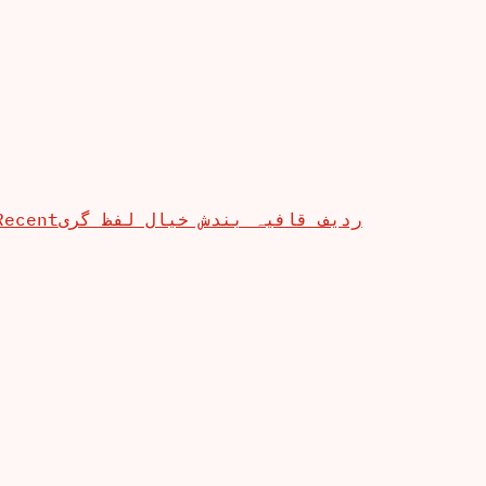
Recent
ردیف قافیہ بندش خیال لفظ گری