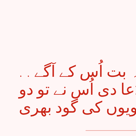
. . صنم اور ایسا کہ بت اُس کے آگے
ا دی اُس نے تو دو