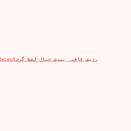
Recent
ردیف قافیہ بندش خیال لفظ گری