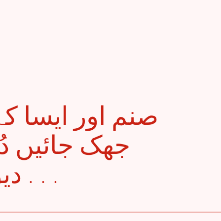
جھک جائیں دُع
دیویوں کی گود بھری . . .