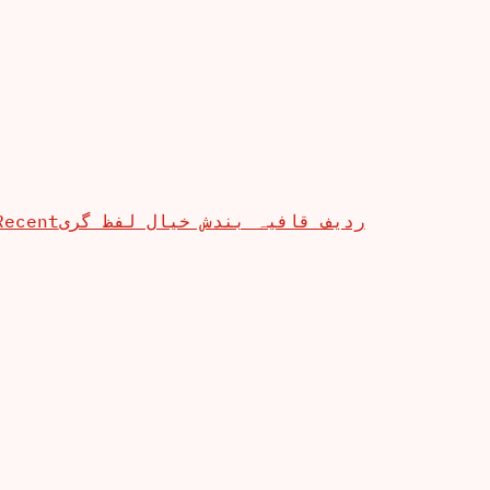
Recent
ردیف قافیہ بندش خیال لفظ گری