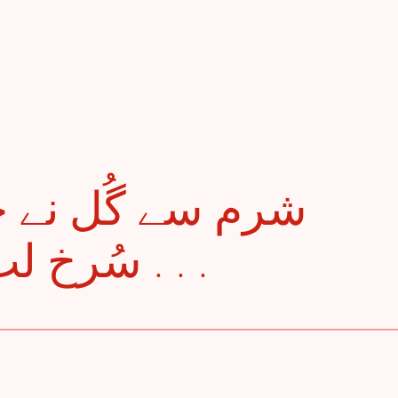
سُرخ لب پر بہار ، اُف توبہ . . .