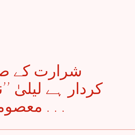
کردار ہے لیلیٰ! ،
معصومیت کا وار ہے لیلیٰ . . .