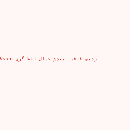
Recent
ردیف قافیہ بندش خیال لفظ گری