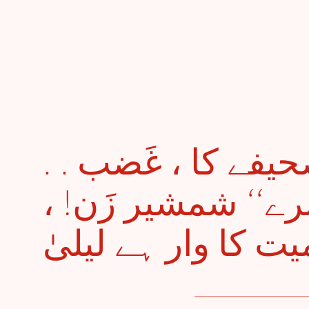
. . شرارت کے صحیفے کا ، غَضب
 ’’نرے‘‘ شمشیر زَن