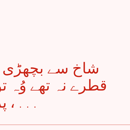
قطرے نہ تھے وُہ ت
، پر مری مانے گا کون . . .