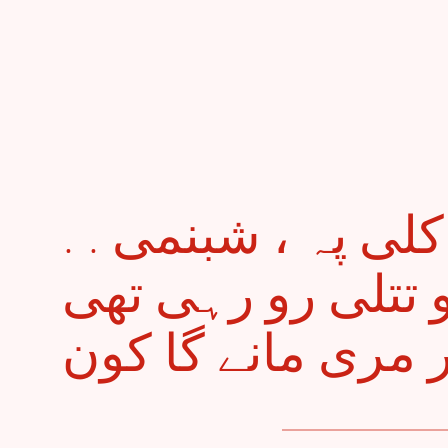
. . شاخ سے بچھڑی کلی پہ ، شبنمی
و تتلی رو رہی تھی