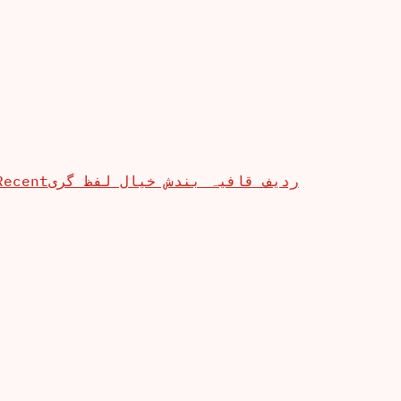
Recent
ردیف قافیہ بندش خیال لفظ گری