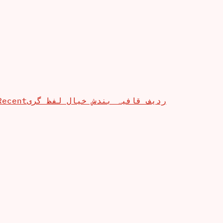
Recent
ردیف قافیہ بندش خیال لفظ گری