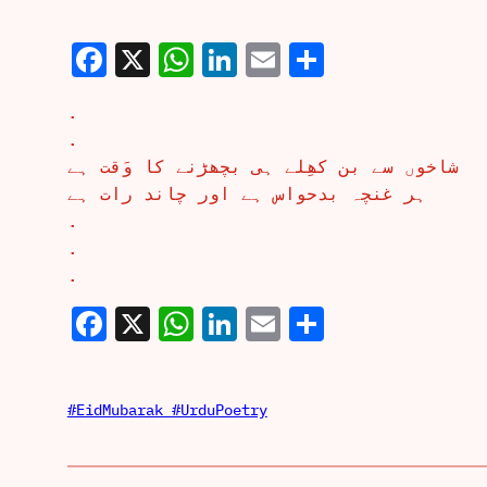
Facebook
X
WhatsApp
LinkedIn
Email
Share
.
.
شاخوں سے بن کھِلے ہی بچھڑنے کا وَقت ہے
ہر غنچہ بدحواس ہے اور چاند رات ہے
.
.
.
Facebook
X
WhatsApp
LinkedIn
Email
Share
#EidMubarak #UrduPoetry