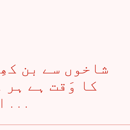
کا وَقت ہے ہر 
اور چاند رات ہے . . .