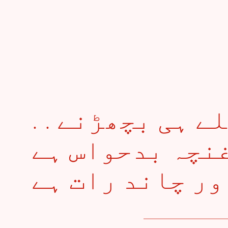
. . شاخوں سے بن کھِلے ہی بچھڑنے
غنچہ بدحواس ہے