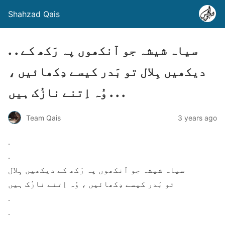
Shahzad Qais
. . سیاہ شیشہ جو آنکھوں پہ رَکھ کے
دیکھیں ہِلال تو بَدر کیسے دِکھائیں ،
وُہ اِتنے نازُک ہیں . . .
Team Qais
3 years ago
.
.
سیاہ شیشہ جو آنکھوں پہ رَکھ کے دیکھیں ہِلال
تو بَدر کیسے دِکھائیں ، وُہ اِتنے نازُک ہیں
.
.