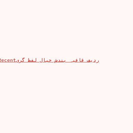
Recent
ردیف قافیہ بندش خیال لفظ گری