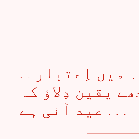
. . سنی سنائی پہ میں اِعتبار
 یقین دِلاؤ کہ
عید آئی ہے . . .