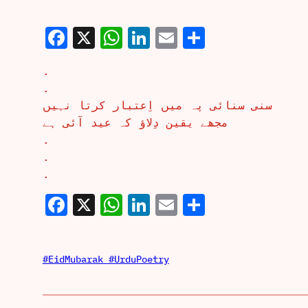
Facebook
X
WhatsApp
LinkedIn
Email
Share
.
.
سنی سنائی پہ میں اِعتبار کرتا نہیں
مجھے یقین دِلاؤ کہ عید آئی ہے
.
.
.
Facebook
X
WhatsApp
LinkedIn
Email
Share
#EidMubarak #UrduPoetry