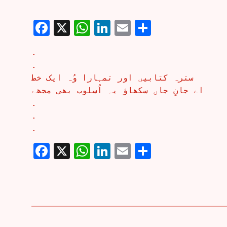
Facebook
X
WhatsApp
LinkedIn
Email
Share
.
.
سترہ کتابیں اور تمہارا وُہ ایک خط
اے جانِ جاں سکھاؤ یہ اُسلوب بھی مجھے
.
.
.
Facebook
X
WhatsApp
LinkedIn
Email
Share