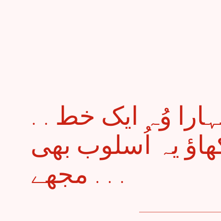
. . سترہ کتابیں اور تمہارا وُہ ایک خط
اؤ یہ اُسلوب بھی
مجھے . . .