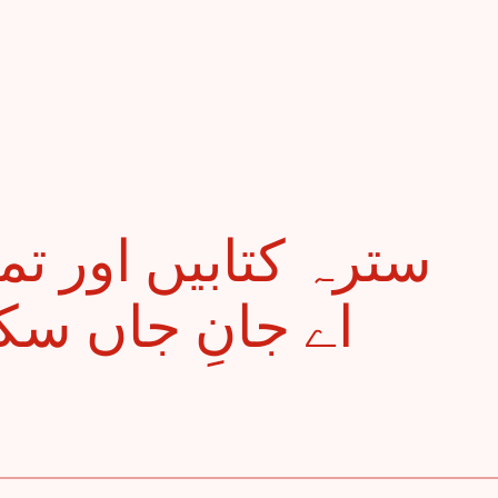
اے جانِ جاں سکھ