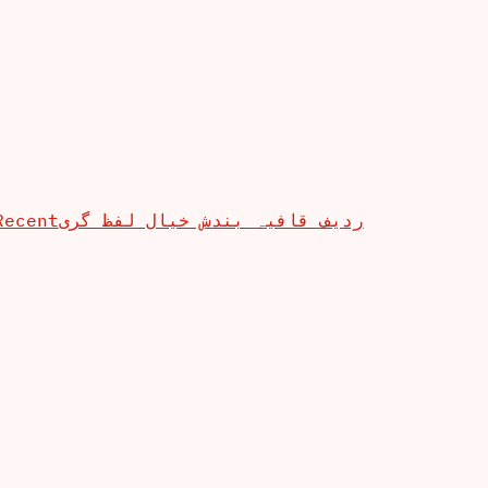
Recent
ردیف قافیہ بندش خیال لفظ گری