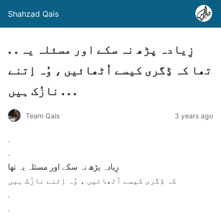
Shahzad Qais
. . زِیادہ پڑھ نہ سکے اور مسئلہ یہ
تھا کہ ڈِگری کیسے اُٹھائیں ، وُہ اِتنے
نازُک ہیں . . .
Team Qais
3 years ago
.
.
زِیادہ پڑھ نہ سکے اور مسئلہ یہ تھا
کہ ڈِگری کیسے اُٹھائیں ، وُہ اِتنے نازُک ہیں
.
.