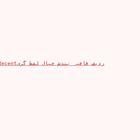
Recent
ردیف قافیہ بندش خیال لفظ گری