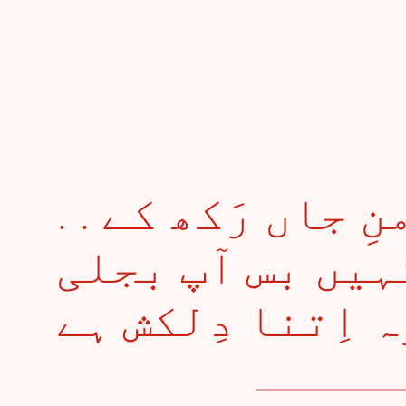
. . زَمیں پہ خِرمنِ جاں رَکھ کے
ہیں بس آپ بجلی