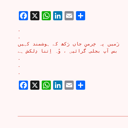
Facebook
X
WhatsApp
LinkedIn
Email
Share
.
.
زَمیں پہ خِرمنِ جاں رَکھ کے ہوشمند کہیں
بس آپ بجلی گرائیں ، وُہ اِتنا دِلکش ہے
.
.
.
Facebook
X
WhatsApp
LinkedIn
Email
Share