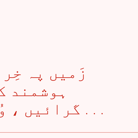
ہوشمند ک
گرائیں ، وُہ اِتنا دِلکش ہے . . .