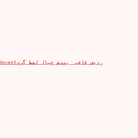
Recent
ردیف قافیہ بندش خیال لفظ گری