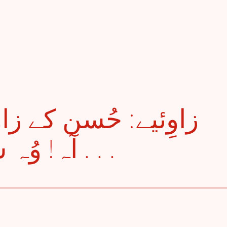
آہ! وُہ شعر جو چھُپانے پڑے . . .