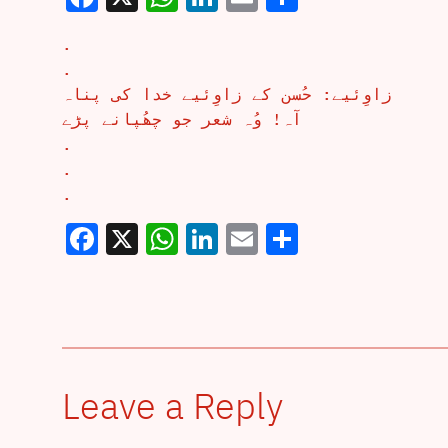
.
.
زاوِئیے: حُسن کے زاوِئیے خدا کی پناہ
آہ! وُہ شعر جو چھُپانے پڑے
.
.
.
Facebook
X
WhatsApp
LinkedIn
Email
Share
Leave a Reply