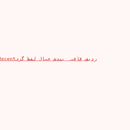
Recent
ردیف قافیہ بندش خیال لفظ گری