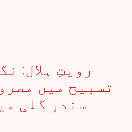
تسبیح میں مصروف
سندر گلی میں