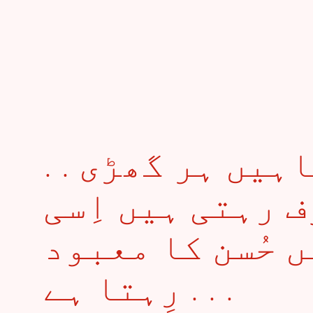
. . رویتِ ہلال: نگاہیں ہر گھڑی
 رہتی ہیں اِسی
 حُسن کا معبود
رِہتا ہے . . .