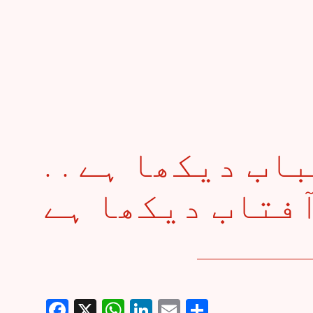
. . دُھوپ میں وُہ شباب دیکھا ہے
Facebook
X
WhatsApp
LinkedIn
Email
Share