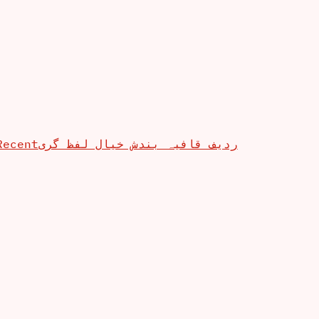
Recent
ردیف قافیہ بندش خیال لفظ گری