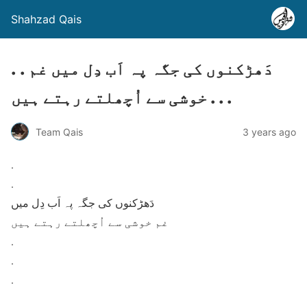
Shahzad Qais
. . دَھڑکنوں کی جگہ پہ اَب دِل میں غم
خوشی سے اُچھلتے رہتے ہیں . . .
Team Qais
3 years ago
.
.
دَھڑکنوں کی جگہ پہ اَب دِل میں
غم خوشی سے اُچھلتے رہتے ہیں
.
.
.