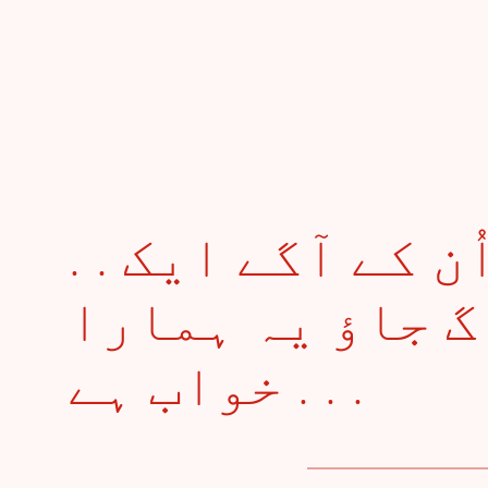
. . خواب میں بھی اُن کے آگے ایک
 جاؤ یہ ہمارا
خواب ہے . . .