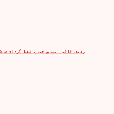
Recent
ردیف قافیہ بندش خیال لفظ گری