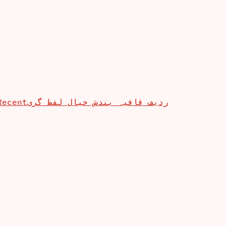
Recent
ردیف قافیہ بندش خیال لفظ گری