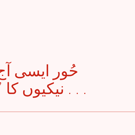
نیکیوں کا ’’ اِرتکاب ‘‘ اَچھا لگا . . .